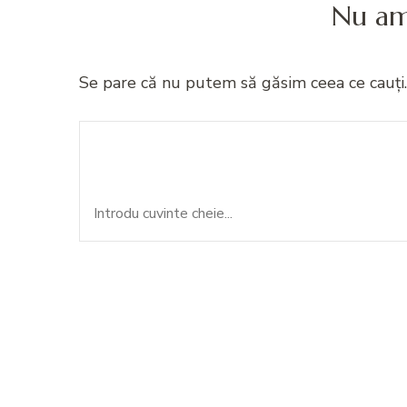
Nu am
Se pare că nu putem să găsim ceea ce cauți.
Caută:
Cauți ceva?