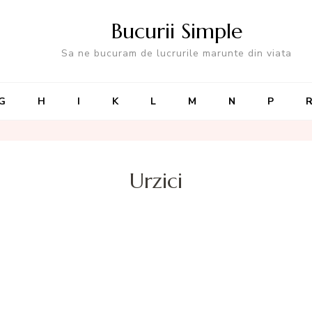
Bucurii Simple
Sa ne bucuram de lucrurile marunte din viata
G
H
I
K
L
M
N
P
Urzici