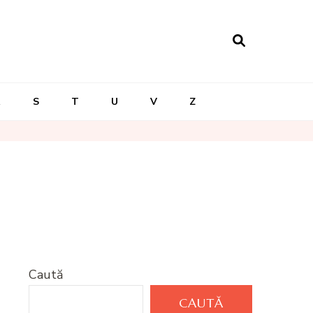
R
S
T
U
V
Z
Caută
CAUTĂ