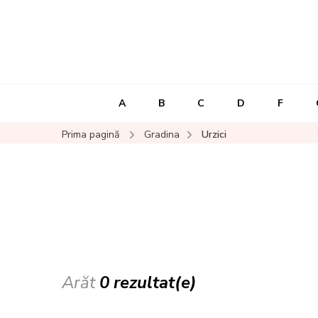
A
B
C
D
F
Prima pagină
Gradina
Urzici
Arăt
0 rezultat(e)